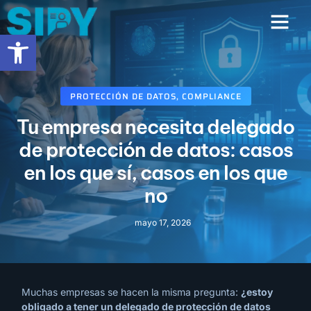
contenido
Abrir barra de herramientas
PROTECCIÓN DE DATOS
,
COMPLIANCE
Tu empresa necesita delegado
de protección de datos: casos
en los que sí, casos en los que
no
mayo 17, 2026
Muchas empresas se hacen la misma pregunta:
¿estoy
obligado a tener un delegado de protección de datos