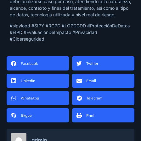
debe analizarse caso por caso, atendiendo a la naturaleza,
alcance, contexto y fines del tratamiento, así como al tipo
de datos, tecnología utilizada y nivel real de riesgo.
#sipylopd #SIPY #RGPD #LOPDGDD #ProtecciónDeDatos
#EIPD #EvaluaciónDeImpacto #Privacidad
#Ciberseguridad
Facebook
Twitter
LinkedIn
Email
WhatsApp
Telegram
Skype
Print
admin