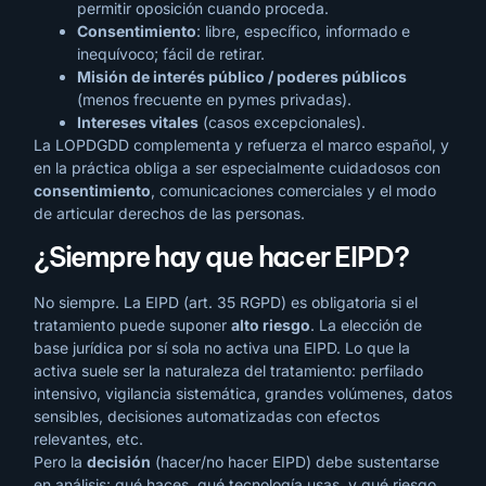
permitir oposición cuando proceda.
Consentimiento
: libre, específico, informado e
inequívoco; fácil de retirar.
Misión de interés público / poderes públicos
(menos frecuente en pymes privadas).
Intereses vitales
(casos excepcionales).
La LOPDGDD complementa y refuerza el marco español, y
en la práctica obliga a ser especialmente cuidadosos con
consentimiento
, comunicaciones comerciales y el modo
de articular derechos de las personas.
¿Siempre hay que hacer EIPD?
No siempre. La EIPD (art. 35 RGPD) es obligatoria si el
tratamiento puede suponer
alto riesgo
. La elección de
base jurídica por sí sola no activa una EIPD. Lo que la
activa suele ser la naturaleza del tratamiento: perfilado
intensivo, vigilancia sistemática, grandes volúmenes, datos
sensibles, decisiones automatizadas con efectos
relevantes, etc.
Pero la
decisión
(hacer/no hacer EIPD) debe sustentarse
en análisis: qué haces, qué tecnología usas, y qué riesgo